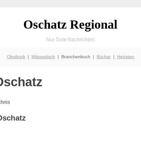
Oschatz Regional
Nur Gute Nachrichten
Obstkorb
|
Mittagstisch
| Branchenbuch |
Bücher
|
Heiraten
Oschatz
chnis
Oschatz