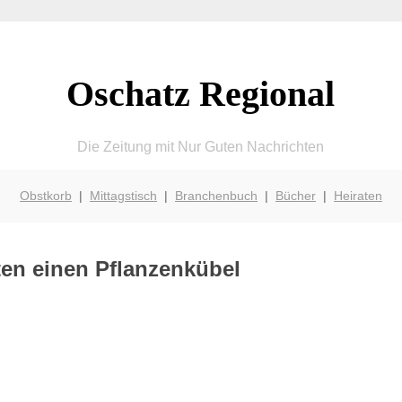
Oschatz Regional
Die Zeitung mit Nur Guten Nachrichten
Obstkorb
|
Mittagstisch
|
Branchenbuch
|
Bücher
|
Heiraten
en einen Pflanzenkübel